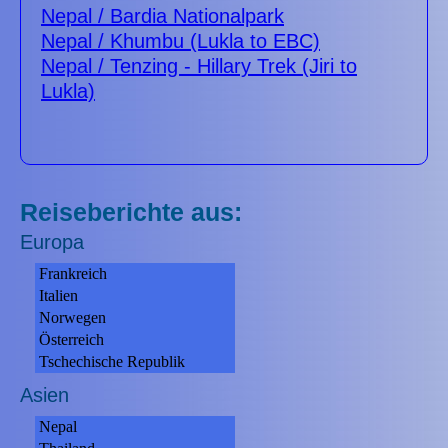
Nepal / Bardia Nationalpark
Nepal / Khumbu (Lukla to EBC)
Nepal / Tenzing - Hillary Trek (Jiri to
Lukla)
Reiseberichte aus:
Europa
Frankreich
Italien
Norwegen
Österreich
Tschechische Republik
Asien
Nepal